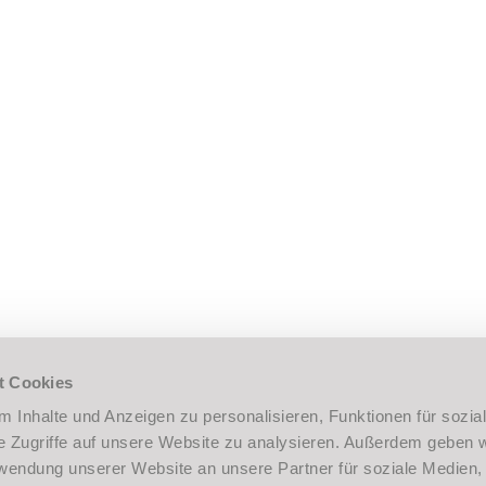
TANZEN
TANZSCHULE 
Erwachsene/Paare
Team
Jugendliche
Historie
Kinder, Kids, Teens
Leitbild
Hochzeit
Berufsausbildu
Line Dance
Gutschein
MOVITA®
ThieleTV
Elonga®
DanceFit
Slowfox
KUNDENCENTE
Privatunterricht
Senioren/Erlebnistanz
t Cookies
 Inhalte und Anzeigen zu personalisieren, Funktionen für sozia
EVENTS
e Zugriffe auf unsere Website zu analysieren. Außerdem geben w
Veranstaltungen
rwendung unserer Website an unsere Partner für soziale Medien
Ihre Feier bei Thiele