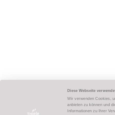
ADTV – TANZSCHULE THIELE
Im Bohlgarten 6
58239 Schwerte
02304 14555
info@tanzschule-thiele.de
Unsere Öffnungszeiten:
Mo – Fr: 10 – 22 Uhr
So: 13 – 21 Uhr
Vertrag kündigen
Vertrag widerrufen
NEWSLETTER
Diese Webseite verwende
Wir verwenden Cookies, um
anbieten zu können und di
UMBAU DER TANZSCHULE:
Informationen zu Ihrer Ve