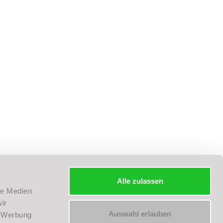
THIELE
MITGLIED IM
Thiele Gastro-Event
ng
R/APP
Alle zulassen
le Medien
ir
Auswahl erlauben
, Werbung