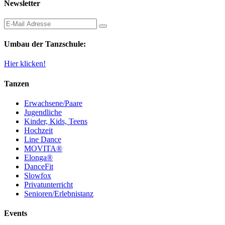
Newsletter
Umbau der Tanzschule:
Hier klicken!
Tanzen
Erwachsene/Paare
Jugendliche
Kinder, Kids, Teens
Hochzeit
Line Dance
MOVITA®
Elonga®
DanceFit
Slowfox
Privatunterricht
Senioren/Erlebnistanz
Events