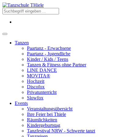
Tanzen
Paartanz - Erwachsene
Paartanz - Jugendliche
Kinder / Kids / Teens
Tanzen & Fitness ohne Partner
LINE DANCE
MOVITA®
Hochzeit
Discofox
Privatunterricht
Slowfox
Events
Veranstaltungsübersicht
Ihre Feier bei Thiele
Räumlichkeiten
Kindergeburtstag
Tanzfestival NRW - Schwerte tanzt
Tanzreisen