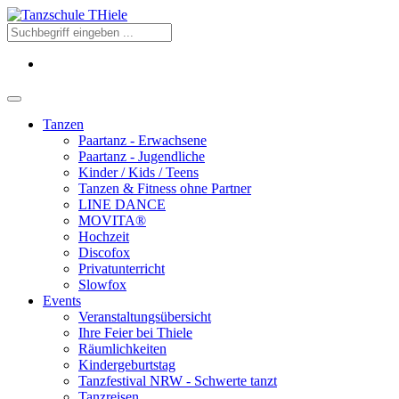
Tanzen
Paartanz - Erwachsene
Paartanz - Jugendliche
Kinder / Kids / Teens
Tanzen & Fitness ohne Partner
LINE DANCE
MOVITA®
Hochzeit
Discofox
Privatunterricht
Slowfox
Events
Veranstaltungsübersicht
Ihre Feier bei Thiele
Räumlichkeiten
Kindergeburtstag
Tanzfestival NRW - Schwerte tanzt
Tanzreisen