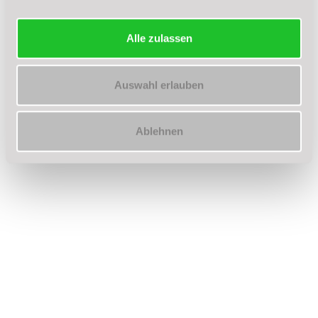
Alle zulassen
-> Choreo 2 (Level 2+3):
Heel toe Rodeo:
Auswahl erlauben
https://www.youtube.com/watch?v=TnWPMIl-TH8
Stepsheet:
Ablehnen
https://www.copperknob.co.uk/stepsheets/189852/h
toe-rodeo
-> Charity dance (Absolute Anfänger):
Everybody Dance:
https://www.youtube.com
/watch?
v=QSP3GvNNsGc&t=1s
Stepsheet:
chrome-