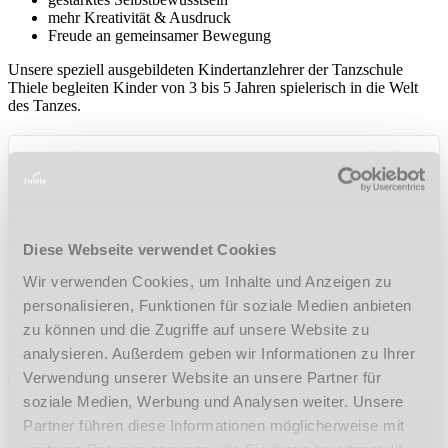
mehr Kreativität & Ausdruck
Freude an gemeinsamer Bewegung
Unsere speziell ausgebildeten Kindertanzlehrer der Tanzschule
Thiele begleiten Kinder von 3 bis 5 Jahren spielerisch in die Welt
des Tanzes.
Wir helfen gerne
Diese Webseite verwendet Cookies
Wir verwenden Cookies, um Inhalte und Anzeigen zu
Gibt es Probleme oder Fragen zur Anmeldung? Unser Team hilft
personalisieren, Funktionen für soziale Medien anbieten
gerne weiter. Eine kurze Mail an unser Büro reicht aus.
zu können und die Zugriffe auf unsere Website zu
E-Mail an die Tanzschule
analysieren. Außerdem geben wir Informationen zu Ihrer
Verwendung unserer Website an unsere Partner für
weitere Informationen zur
Tanzschule Thiele
soziale Medien, Werbung und Analysen weiter. Unsere
Partner führen diese Informationen möglicherweise mit
Anfahrt