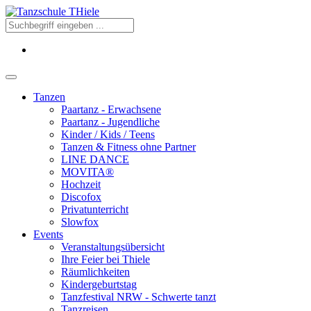
Tanzen
Paartanz - Erwachsene
Paartanz - Jugendliche
Kinder / Kids / Teens
Tanzen & Fitness ohne Partner
LINE DANCE
MOVITA®
Hochzeit
Discofox
Privatunterricht
Slowfox
Events
Veranstaltungsübersicht
Ihre Feier bei Thiele
Räumlichkeiten
Kindergeburtstag
Tanzfestival NRW - Schwerte tanzt
Tanzreisen