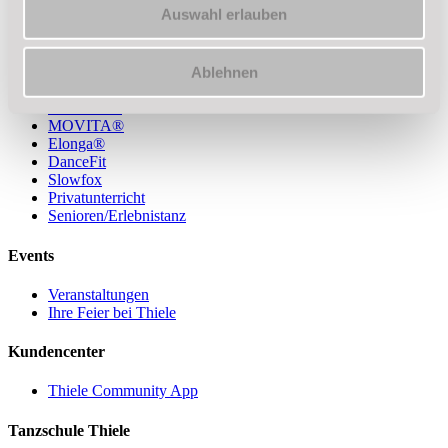
Auswahl erlauben
Erwachsene/Paare
Jugendliche
Kinder, Kids, Teens
Ablehnen
Hochzeit
Line Dance
MOVITA®
Elonga®
DanceFit
Slowfox
Privatunterricht
Senioren/Erlebnistanz
Events
Veranstaltungen
Ihre Feier bei Thiele
Kundencenter
Thiele Community App
Tanzschule Thiele