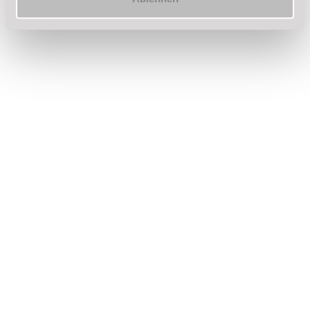
UMBAU DER TANZSCHULE:
Hier klicken!
TANZEN
Erwachsene/Paare
Jugendliche
Kinder, Kids, Teens
Hochzeit
Line Dance
MOVITA®
Elonga®
DanceFit
Slowfox
Privatunterricht
Senioren/Erlebnistanz
EVENTS