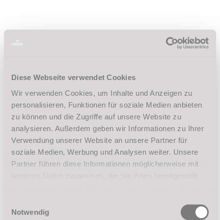
16:00 Uhr bis 16:45 Uhr
ZUR ANMELDUNG
Diese Webseite verwendet Cookies
Wir verwenden Cookies, um Inhalte und Anzeigen zu
Sie haben Fragen oder benötigen
personalisieren, Funktionen für soziale Medien anbieten
weitere Informationen zu unseren
zu können und die Zugriffe auf unsere Website zu
analysieren. Außerdem geben wir Informationen zu Ihrer
Kursen?
Verwendung unserer Website an unsere Partner für
soziale Medien, Werbung und Analysen weiter. Unsere
Wir nehmen uns gerne Zeit für Sie und beraten Sie,
Partner führen diese Informationen möglicherweise mit
welches unserer Angebote für Sie das richtige ist.
weiteren Daten zusammen, die Sie ihnen bereitgestellt
Kontaktieren Sie uns!
haben oder die sie im Rahmen Ihrer Nutzung der Dienste
gesammelt haben.
Einwilligungsauswahl
Notwendig