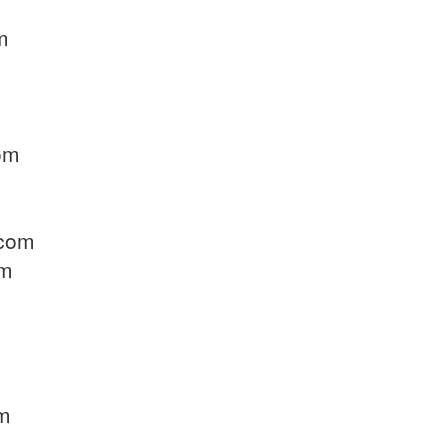
m
om
.com
om
om