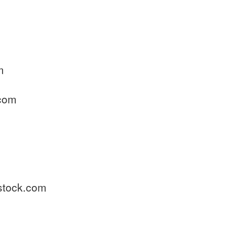
m
m
.com
stock.com