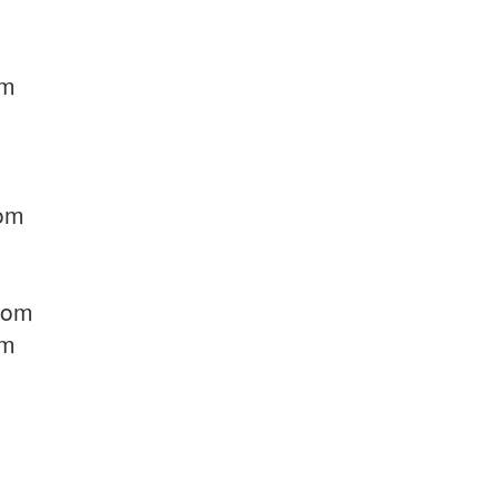
om
com
com
om