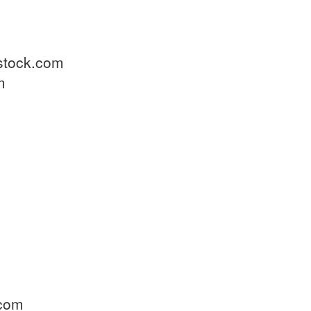
stock.com
m
.com