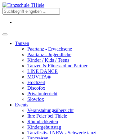
Tanzen
Paartanz - Erwachsene
Paartanz - Jugendliche
Kinder / Kids / Teens
Tanzen & Fitness ohne Partner
LINE DANCE
MOVITA®
Hochzeit
Discofox
Privatunterricht
Slowfox
Events
Veranstaltungsübersicht
Ihre Feier bei Thiele
Räumlichkeiten
Kindergeburtstag
Tanzfestival NRW - Schwerte tanzt
Tanzreisen