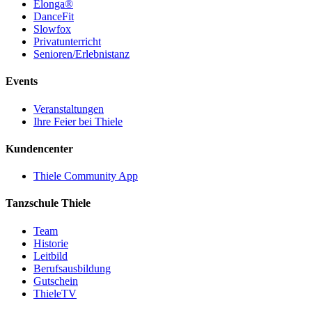
Elonga®
DanceFit
Slowfox
Privatunterricht
Senioren/Erlebnistanz
Events
Veranstaltungen
Ihre Feier bei Thiele
Kundencenter
Thiele Community App
Tanzschule Thiele
Team
Historie
Leitbild
Berufsausbildung
Gutschein
ThieleTV