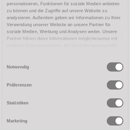
personalisieren, Funktionen für soziale Medien anbieten
zu können und die Zugriffe auf unsere Website zu
Anmerkungen
analysieren. Außerdem geben wir Informationen zu Ihrer
Verwendung unserer Website an unsere Partner für
Einstieg alle 4 Wochen - weitere Termine unter
soziale Medien, Werbung und Analysen weiter. Unsere
ANMELDUNG
Partner führen diese Informationen möglicherweise mit
zur Anmeldung
weiteren Daten zusammen, die Sie ihnen bereitgestellt
haben oder die sie im Rahmen Ihrer Nutzung der Dienste
gesammelt haben.
Einwilligungsauswahl
Einstiegstermin:
Lehrer:
Notwendig
Donnerstag, 20.08.2026
Philipp Clemens
19:00 Uhr bis 20:00 Uhr
Ariane Berger
Präferenzen
Anmerkungen
Statistiken
Einstieg alle 4 Wochen - weitere Termine unter
ANMELDUNG
Marketing
zur Anmeldung