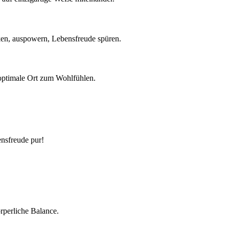
nken, auspowern, Lebensfreude spüren.
er optimale Ort zum Wohlfühlen.
ensfreude pur!
rperliche Balance.