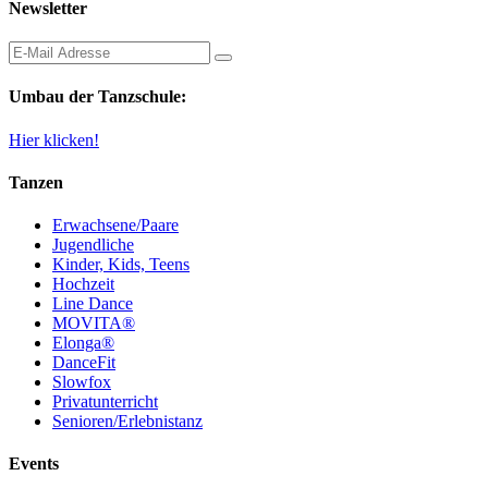
Newsletter
Umbau der Tanzschule:
Hier klicken!
Tanzen
Erwachsene/Paare
Jugendliche
Kinder, Kids, Teens
Hochzeit
Line Dance
MOVITA®
Elonga®
DanceFit
Slowfox
Privatunterricht
Senioren/Erlebnistanz
Events