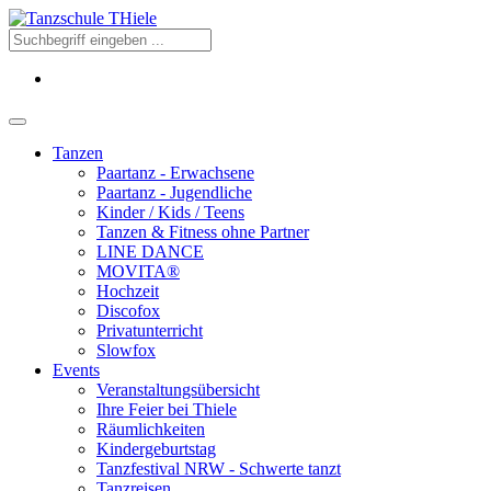
Tanzen
Paartanz - Erwachsene
Paartanz - Jugendliche
Kinder / Kids / Teens
Tanzen & Fitness ohne Partner
LINE DANCE
MOVITA®
Hochzeit
Discofox
Privatunterricht
Slowfox
Events
Veranstaltungsübersicht
Ihre Feier bei Thiele
Räumlichkeiten
Kindergeburtstag
Tanzfestival NRW - Schwerte tanzt
Tanzreisen