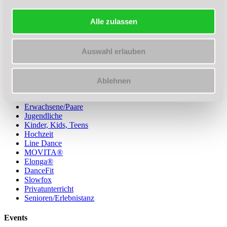
Newsletter
Alle zulassen
Umbau der Tanzschule:
Auswahl erlauben
Hier klicken!
Ablehnen
Tanzen
Erwachsene/Paare
Jugendliche
Kinder, Kids, Teens
Hochzeit
Line Dance
MOVITA®
Elonga®
DanceFit
Slowfox
Privatunterricht
Senioren/Erlebnistanz
Events