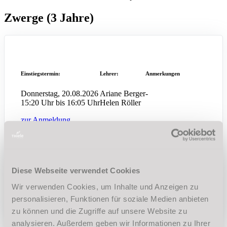
Zwerge (3 Jahre)
Einstiegstermin:
Lehrer:
Anmerkungen
Donnerstag, 20.08.2026
Ariane Berger
-
15:20 Uhr bis 16:05 Uhr
Helen Röller
zur Anmeldung
Einstiegstermin:
Lehrer:
Anmerkungen
Diese Webseite verwendet Cookies
Dienstag, 15.09.2026
Ariane Berger
-
15:20 Uhr bis 16:05 Uhr
Wir verwenden Cookies, um Inhalte und Anzeigen zu
zur Anmeldung
personalisieren, Funktionen für soziale Medien anbieten
zu können und die Zugriffe auf unsere Website zu
analysieren. Außerdem geben wir Informationen zu Ihrer