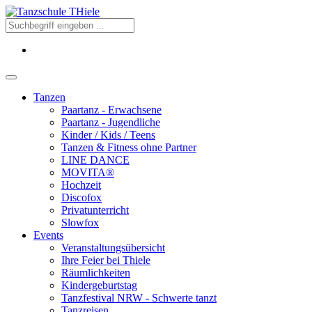
Tanzen
Paartanz - Erwachsene
Paartanz - Jugendliche
Kinder / Kids / Teens
Tanzen & Fitness ohne Partner
LINE DANCE
MOVITA®
Hochzeit
Discofox
Privatunterricht
Slowfox
Events
Veranstaltungsübersicht
Ihre Feier bei Thiele
Räumlichkeiten
Kindergeburtstag
Tanzfestival NRW - Schwerte tanzt
Tanzreisen